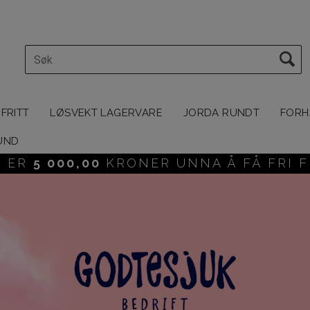
FRITT
LØSVEKT LAGERVARE
JORDA RUNDT
FORH
HUND
U ER
5 000,00
KRONER UNNA Å FÅ FRI F