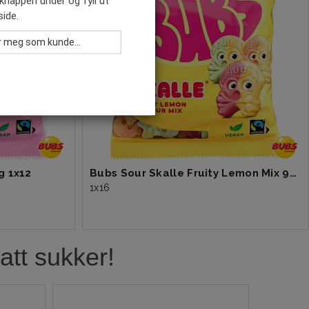
 knappen under og fyll ut
ide.
g 1x12
Bubs Sour Skalle Fruity Lemon Mix 90g
1x16
att sukker!