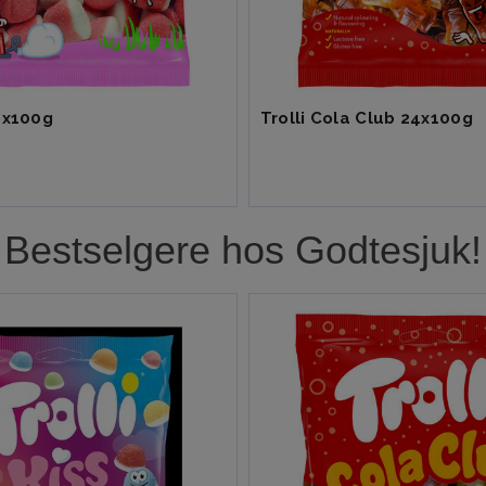
TROLLI Spaghettini Apple sour 30x100g
Trolli Pop Eye 21x75g
Bestselgere hos Godtesjuk!