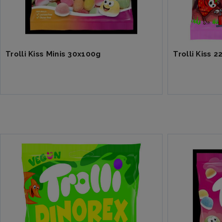
Trolli Spaghettini Strawberry sour
30 x 100 G