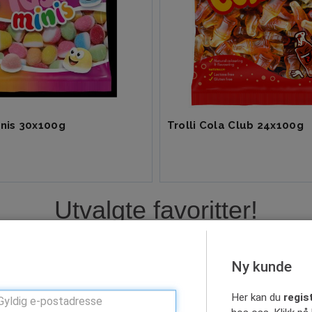
Minis 30x100g
Trolli Cola Club 24x100g
Utvalgte favoritter!
Ny kunde
Her kan du
regis