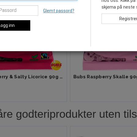
hos oss. Klikk på
skjema på neste s
Glemt passord?
Logg inn
Bubs Raspberry & Salty Licorice 90g 1x16
Bubs Raspberry Skalle 90
åre godteriprodukter uten tils