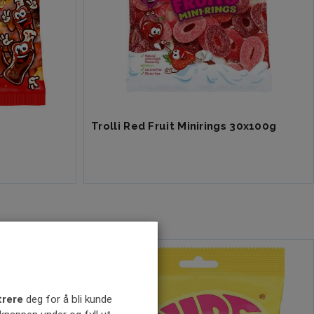
Trolli Red Fruit Minirings 30x100g
trere
deg for å bli kunde