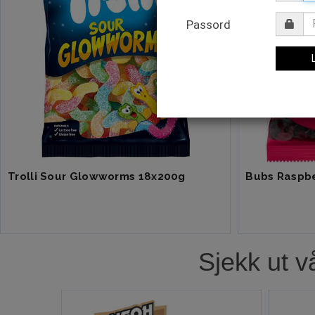
Passord
Trolli Sour Glowworms 18x200g
Sjekk ut v