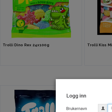
Trolli Dino Rex 24x100g
Trolli Kiss 
Logg inn
Brukernavn