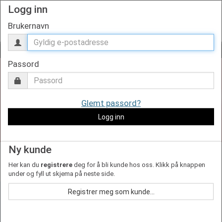
Logg inn
Brukernavn
DU ER
5 000,00
KRONER UNNA Å FÅ FRI FRAKT!
Passord
Glemt passord?
Logg inn
Ny kunde
Nyheter på lager!
Her kan du
registrere
deg for å bli kunde hos oss. Klikk på knappen
under og fyll ut skjema på neste side.